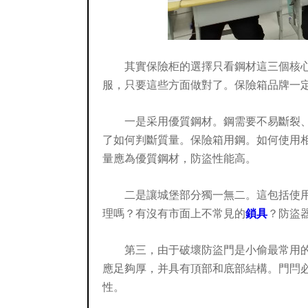
其實保險柜的選擇只看鋼材這三個核
服，只要這些方面做對了。保險箱品牌一
一是采用優質鋼材。鋼需要不易斷裂
了如何判斷質量。保險箱用鋼。如何使用
量應為優質鋼材，防盜性能高。
二是讓城堡部分獨一無二。這包括使
理嗎？有沒有市面上不常見的
鎖具
？防盜
第三，由于破壞防盜門是小偷最常用
應足夠厚，并具有頂部和底部結構。門閂
性。