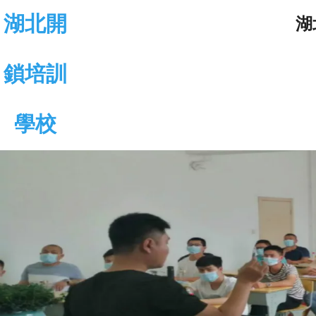
湖北開
湖
鎖培訓
學校