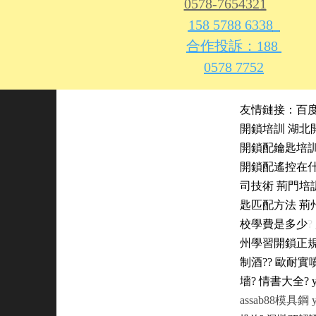
0578-7654321
158 5788 6338
合作投訴：
188 
0578 7752
友情鏈接：
百
開鎖培訓
湖北
開鎖配鑰匙培
開鎖配遙控在
司技術
荊門培
匙匹配方法
荊
校學費是多少
?
州學習開鎖正
制酒
?
?
歐耐實
墻
?
情書大全
?
assab88模具鋼